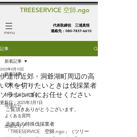
TREESERVICE 空師.ngo
代表取締役 三浦真悟
連絡先 :
080-7837-6610
menu
記事
新着記事
2022年8月10日
新着記事
伊達市近郊・洞爺湖町周辺の高
い木を切りたいときは伐採業者
空師.ngoについて
ソラシンゴにお任せください
特殊伐採代表事例
更新日：
2025年3月1日
現場から
ご覧頂きありがとうございます。
よくある質問
北海道の特殊伐採業者
出張エリア
「TREESERVICE　空師.ngo」（ツリー