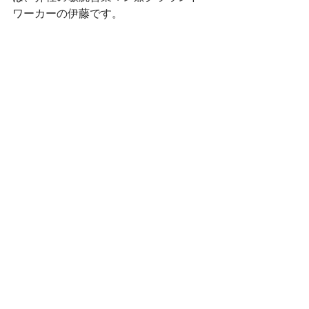
ワーカーの伊藤です。
伊藤からのご挨拶はこちらをご覧くだ
さい。
▶空師.ngo メンバー紹介