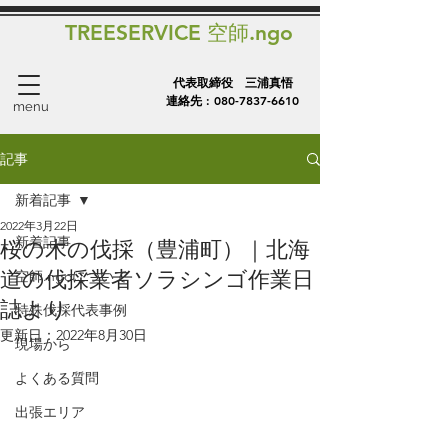
TREESERVICE 空師.ngo
代表取締役 三浦真悟
連絡先 :
080-7837-6610
menu
記事
新着記事
2022年3月22日
新着記事
桜の木の伐採（豊浦町）｜北海
道の伐採業者ソラシンゴ作業日
空師.ngoについて
誌より
特殊伐採代表事例
更新日：
2022年8月30日
現場から
よくある質問
出張エリア