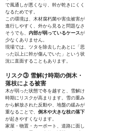
で風通しが悪くなり、幹が乾きにくく
なるためです。
この環境は、木材腐朽菌や害虫被害が
進行しやすく、外から見ると問題なさ
そうでも、
内部が弱っているケース
が
少なくありません。
現場では、ツタを除去したあとに「思
った以上に幹が傷んでいた」という状
況に直面することもあります。
リスク③ 雪解け時期の倒木・
落枝による被害
木が弱った状態で冬を越すと、雪解け
時期にリスクが高まります。雪の重み
から解放された反動や、地盤の緩みが
重なることで、
倒木や大きな枝の落下
が起きやすくなります。
家屋・物置・カーポート、道路に面し