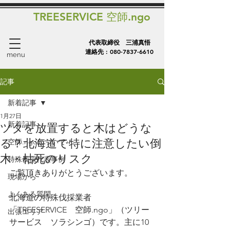
TREESERVICE 空師.ngo
代表取締役 三浦真悟
連絡先 :
080-7837-6610
menu
記事
新着記事
1月27日
新着記事
ツタを放置すると木はどうな
る？北海道で特に注意したい倒
空師.ngoについて
木・枯死のリスク
特殊伐採代表事例
ご覧頂きありがとうございます。
現場から
よくある質問
北海道の特殊伐採業者
「TREESERVICE　
空師.ngo
」（ツリー
出張エリア
サービス　ソラシンゴ）です。主に10