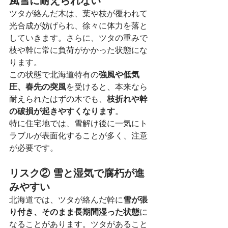
風雪に耐えられない
ツタが絡んだ木は、葉や枝が覆われて
光合成が妨げられ、徐々に体力を落と
していきます。さらに、ツタの重みで
枝や幹に常に負荷がかかった状態にな
ります。
この状態で北海道特有の
強風や低気
圧、春先の突風
を受けると、本来なら
耐えられたはずの木でも、
枝折れや幹
の破損が起きやすくなります
。
特に住宅地では、雪解け後に一気にト
ラブルが表面化することが多く、注意
が必要です。
リスク② 雪と湿気で腐朽が進
みやすい
北海道では、ツタが絡んだ幹に
雪が張
り付き、そのまま長期間湿った状態
に
なることがあります。ツタがあること