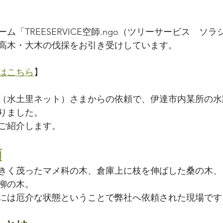
ム「TREESERVICE空師.ngo（ツリーサービス　ソ
の高木・大木の伐採をお引き受けしています。
はこちら
】
（水土里ネット）さまからの依頼で、伊達市内某所の水
りました。
ご紹介します。
頼
きく茂ったマメ科の木、倉庫上に枝を伸ばした桑の木、
柳の木。
には厄介な状態ということで弊社へ依頼された現場です