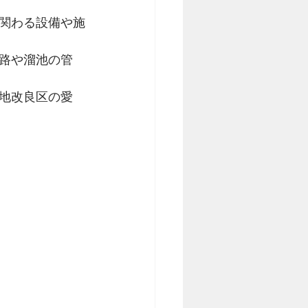
関わる設備や施
路や溜池の管
地改良区の愛