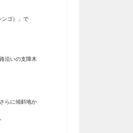
ラシンゴ）」で
路沿いの支障木
さらに傾斜地か
。