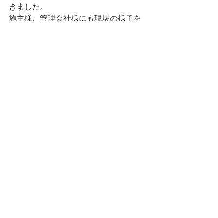
きました。
施主様、管理会社様にも現場の様子を
見ていただきご満足いただけたようで
幸いです。この度は大変お世話になり
ました。
おわりに
今回は住宅と接触の危険がある大木を
伐採する様子をご紹介しました。この
ような重機が入れない現場でも、空師
が登って伐る特殊伐採なら安全に行う
ことができます。
同じような状況でお困りの場合はぜひ
弊社までご相談ください。
道内どこでも無料でお見積りいたしま
す。
TREESERVICE空師.ngo（ツリーサービ