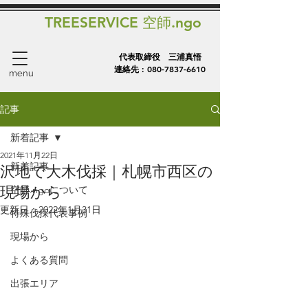
TREESERVICE 空師.ngo
代表取締役 三浦真悟
連絡先 :
080-7837-6610
menu
記事
新着記事
2021年11月22日
新着記事
沢地で大木伐採｜札幌市西区の
現場から
空師.ngoについて
更新日：
2022年1月31日
特殊伐採代表事例
現場から
よくある質問
出張エリア