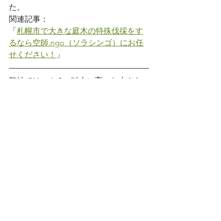
た。
関連記事：
「
札幌市で大きな庭木の特殊伐採をす
るなら空師.ngo（ソラシンゴ）にお任
せください！
」
弊社では、１０m以上に育った大きな
木をメインに伐採・枝打ちや芯止めを
承っています。このブログではこれま
で行った様々な伐採事例を紹介中です
ので、よろしければご覧くださいね。
【
記事一覧はこちらから
】
お問い合わせ・お見積り依頼はお気軽
にどうぞ。道内どこでもお見積りでき
ます。
【
ご連絡はこちらからどうぞ
】
現場から