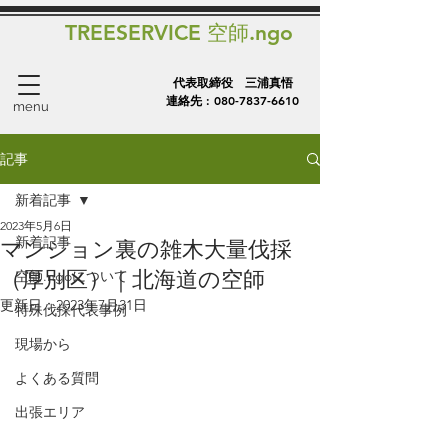
TREESERVICE 空師.ngo
代表取締役 三浦真悟
連絡先 :
080-7837-6610
menu
記事
新着記事
2023年5月6日
新着記事
マンション裏の雑木大量伐採
（厚別区）｜北海道の空師
空師.ngoについて
更新日：
2023年7月31日
特殊伐採代表事例
現場から
よくある質問
出張エリア