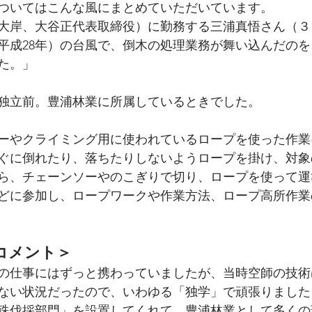
ついてはこんな風にまとめていただいています。
大岸、大谷正代表取締役）に勤務する三浦真悟さん（３９）
年（平成28年）の台風で、倒木の処理業務が舞い込んだの
た。」
独立前。豊浦林業に所属しているときでした。
ーやクライミング用に使われているロープを使った作業
ぐに倒れたり、落ちたりしないようロープを掛け、対象
ら、チェーンソーやのこぎりで切り、ロープを使って運
どに参加し、ロープワークや作業方法、ロープ高所作業
コメント＞
の仕事にはずっと携わっていましたが、当時空師の技術
ない状況だったので、いわゆる「独学」で頑張りました
殊伐採部門」を設置してくれて、豊浦林業として多くの