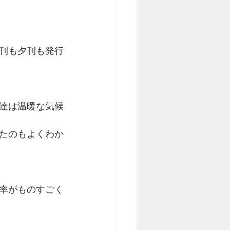
朝刊も夕刊も発行
達は温暖な気候
たのもよくわか
率がものすごく