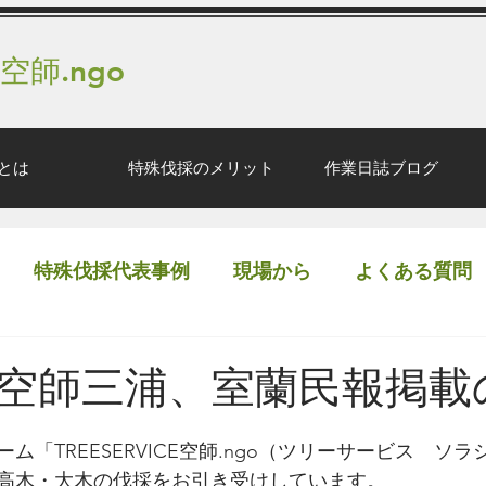
 空師.ngo
とは
特殊伐採のメリット
作業日誌ブログ
特殊伐採代表事例
現場から
よくある質問
空師三浦、室蘭民報掲載
ム「TREESERVICE空師.ngo（ツリーサービス　ソ
の高木・大木の伐採をお引き受けしています。