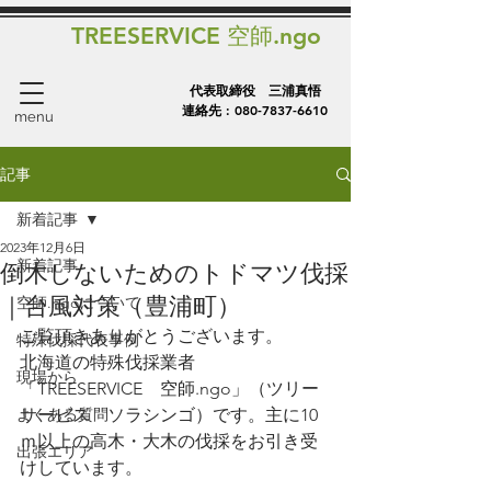
TREESERVICE 空師.ngo
代表取締役 三浦真悟
連絡先 :
080-7837-6610
menu
記事
新着記事
2023年12月6日
新着記事
倒木しないためのトドマツ伐採
｜台風対策（豊浦町）
空師.ngoについて
ご覧頂きありがとうございます。
特殊伐採代表事例
北海道の特殊伐採業者
現場から
「TREESERVICE　空師.ngo」（ツリー
よくある質問
サービス　ソラシンゴ）です。主に10
ｍ以上の高木・大木の伐採をお引き受
出張エリア
けしています。