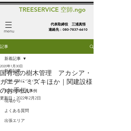
TREESERVICE 空師.ngo
代表取締役 三浦真悟
連絡先 :
080-7837-6610
menu
記事
新着記事
2020年1月30日
新着記事
国有地の樹木管理 アカシア・
カエデ・ミズキほか｜関建設様
空師.ngoについて
のお手伝い
特殊伐採代表事例
更新日：
2022年2月2日
現場から
よくある質問
出張エリア