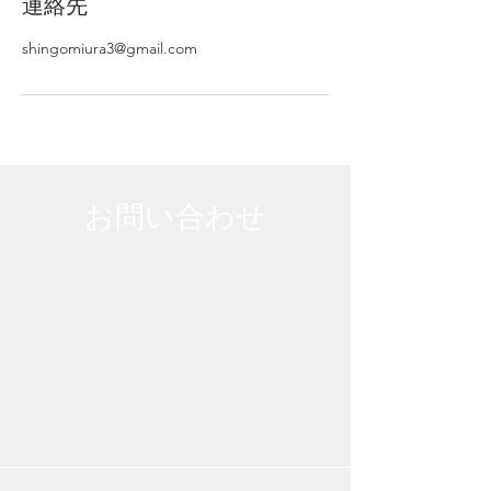
連絡先
shingomiura3@gmail.com
​お問い合わせ
立木は一本一本，条件が違うので一律の料金を
明示するのが難しいものです。「隣地との境界
はどれくらいあるか」「近くに障害物がある
か」「健康な木か，枯れているか」など，多く
の要素が関係しています。
まずはご連絡いただき，現地での見積もりをご
依頼ください。一本からの依頼も喜んでお伺い
します。もちろんお見積もりは無料です。
ご連絡をお待ちしております。