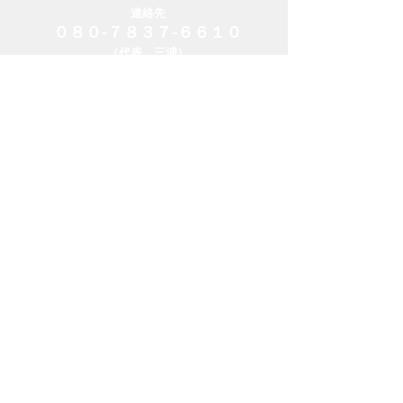
連絡先
０８０‐７８３７-６６１０
（代表 三浦）
「ホームページを見ました」と言っていただける
と、スムーズです。
​《
メールフォームからのお問い合わせも
受付中 》
【事業者，工事関係者の皆さまへ】
弊社はこれまで、「NEXCO東日本」「JR北海
道」「北海道電力」といった様々な設備の維持
管理を扱う業者さまと仕事をさせていただいて
おります。
クレーン車が入れなかったり，高圧電線が近く
にある場合など難しい条件下でも，当社ならで
はの解決策をご提示できるかもしれません。
​ぜひご相談ください。
トップへ戻る