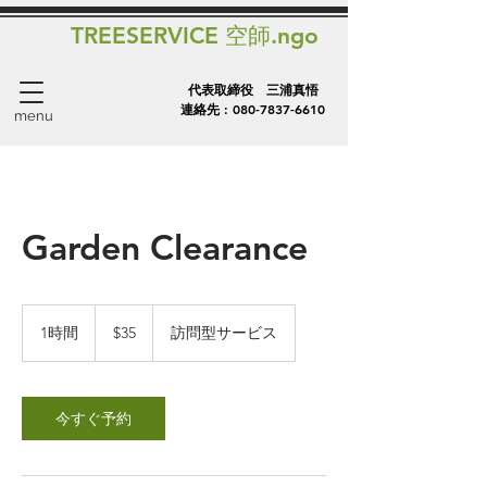
TREESERVICE 空師.ngo
代表取締役 三浦真悟
連絡先 :
080-7837-6610
menu
Garden Clearance
35
米
1時間
1
$35
訪問型サービス
ド
時
ル
今すぐ予約