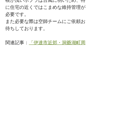
根が浅いポプラは台風に弱いため、特
に住宅の近くではこまめな維持管理が
必要です。
また必要な際は空師チームにご依頼お
待ちしております。
関連記事：
「伊達市近郊・洞爺湖町周
辺の高い木を切りたいときは伐採業者
ソラシンゴにお任せください」
弊社では、１０m以上に育った大きな
木をメインに伐採・枝打ちや芯止めを
承っています。このブログではこれま
で行った様々な伐採事例を紹介中です
ので、よろしければご覧くださいね。 
【
記事一覧はこちらから
】 
  お問い合わせ・お見積り依頼はお気軽
にどうぞ。道内どこでもお見積りでき