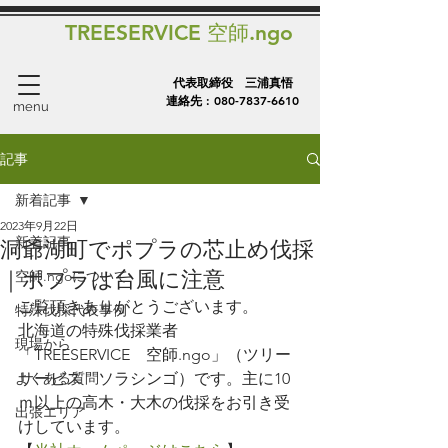
TREESERVICE 空師.ngo
代表取締役 三浦真悟
連絡先 :
080-7837-6610
menu
記事
新着記事
2023年9月22日
新着記事
洞爺湖町でポプラの芯止め伐採
｜ポプラは台風に注意
空師.ngoについて
ご覧頂きありがとうございます。
特殊伐採代表事例
北海道の特殊伐採業者
現場から
「TREESERVICE　空師.ngo」（ツリー
よくある質問
サービス　ソラシンゴ）です。主に10
ｍ以上の高木・大木の伐採をお引き受
出張エリア
けしています。